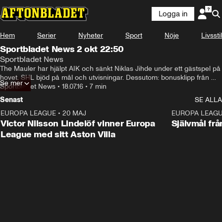
Logga in
Hem
Serier
Nyheter
Sport
Nöje
Livsstil
Sportbladet News 2 okt 22:50
Sportbladet News
The Mauler har hjälpt AIK och sänkt Niklas Jihde under ett gästspel på 
hovet. SHL bjöd på mål och utvisningar. Dessutom: bonusklipp från 
Se mer
löparnas värld!
Sportbladet News
•
18.07.16
•
7 min
Senast
SE ALLA
EUROPA LEAGUE
•
20 MAJ
1:32
EUROPA LEAG
Victor Nilsson Lindelöf vinner Europa
Självmål frå
League med sitt Aston Villa