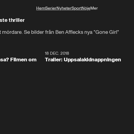
Hem
Serier
Nyheter
Sport
Nöje
Mer
Livsstil
te thriller
 mördare. Se bilder från Ben Afflecks nya "Gone Girl"
0:57
18 DEC. 2018
1:3
ansa? Filmen om
Trailer: Uppsalakidnappningen