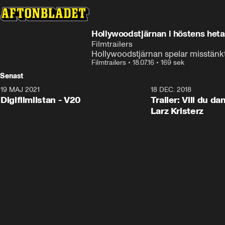
Hollywoodstjärnan i höstens hetas
Filmtrailers
Hollywoodstjärnan spelar misstänkt
Filmtrailers
•
18.07.16
•
169 sek
Senast
19 MAJ 2021
2:00
18 DEC. 2018
Digifilmlistan - V20
Trailer: Vill du d
Larz Kristerz