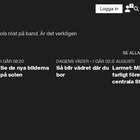
Logga in
s röst på band. Är det verkligen 
SE ALLA
6
I GÅR 08:20
0:31
DAGENS VÄDER
•
I GÅR 02:30
1:06
5 AUGUSTI
Se de nya bilderna
Så blir vädret där du
Larmet: M
på solen
bor
farligt för
centrala 