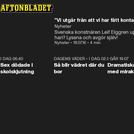
"Vi utgår från att vi har fått ko
Nyheter
Svenska konstnären Leif Elggren up
han? Lyssna och avgör själv!
Nyheter
•
18.07.16
•
4 min
I DAG 06:40
0:35
DAGENS VÄDER
•
I DAG 02:30
1:06
I GÅR 19:07
Sex dödade i
Så blir vädret där du
Dramatisk
skolskjutning
bor
med miraku