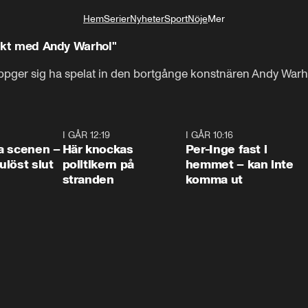
Hem
Serier
Nyheter
Sport
Nöje
Mer
Livsstil
ntakt med Andy Warhol"
pger sig ha spelat in den bortgånge konstnären Andy Warhol
0:42
I GÅR 12:19
0:45
I GÅR 10:16
1:2
a scenen –
Här knockas
Per-Inge fast i
löst slut
politikern på
hemmet – kan inte
stranden
komma ut