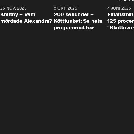
SE ALLA
3
25 NOV. 2025
31:05
8 OKT. 2025
4:29
4 JUNI 2025
Knutby – Vem
200 sekunder –
Finansmin
mördade Alexandra?
Köttfusket: Se hela
125 procent
programmet här
"Skattever
viktig uppg