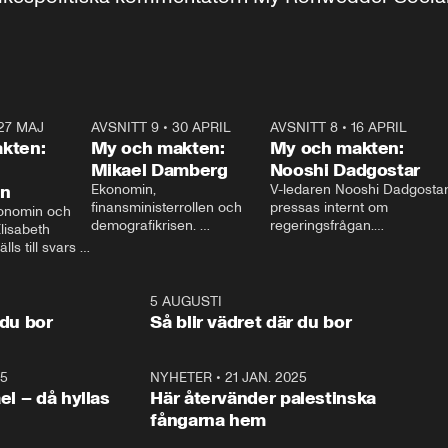
27 MAJ
3:51
AVSNITT 9
•
30 APRIL
24:00
AVSNITT 8
•
16 APRIL
25:1
kten:
My och makten:
My och makten:
Mikael Damberg
Nooshi Dadgostar
on
Ekonomin, 
V-ledaren Nooshi Dadgostar
finansministerrollen och 
pressas internt om 
onomin och 
demografikrisen. 
regeringsfrågan.

lisabeth 
Oppositionen ställs till svars 
I Aftonbladets 
ls till svars 
när Socialdemokraternas 
partiledarutfrågning ”My 
stern gästar 
Mikael Damberg gästar My 
och Makten” sätter hon ner 
My och Makten. 
och Makten. 
foten mot kritikerna:

1:06
5 AUGUSTI
1:0
– Vi ställer upp i val. Ska vi 
 du bor
Så blir vädret där du bor
vara med så sitter vi förstås 
25
1:22
NYHETER
•
21 JAN. 2025
0:5
ael – då hyllas
Här återvänder palestinska
fångarna hem