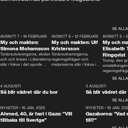
SE ALLA
7
AVSNITT 7
•
19 FEBRUARI
24:30
AVSNITT 6
•
12 FEBRUARI
27:30
AVSNITT 5
•
My och makten:
My och makten: Ulf
My och ma
Simona Mohamsson
Kristersson
Elisabeth
 
Tonårsutvisningarna, skolan 
Tonårsutvisningarna, 
Ringqvist
och och krisen i Liberalerna 
regeringsfrågan och 
Trump, den gr
står i fokus i det sjunde 
matpriserna står i fokus i 
omställningen
avsnittet av ”My och 
det sjätte avsnittet av ”My 
regeringsfråga
makten”. Se när 
och makten”. Se när 
centrum i det 
SE ALLA
Aftonbladets inrikespolitiska 
Aftonbladets inrikespolitiska 
avsnittet av ”
kommentator My 
kommentator My 
6
4 AUGUSTI
1:06
3 AUGUSTI
Makten”. Se nä
Rohwedder ställer 
Rohwedder ställer 
Så blir vädret där du bor
Så blir vädret där
Aftonbladets in
utbildnings- och 
statsminister Ulf Kristersson 
kommentator 
SE ALLA
integrationsminister Simona 
till svars.
Rohwedder stäl
Mohamsson till svars.
Centerpartiets
2
NYHETER
•
16 JAN. 2025
1:01
NYHETER
•
16 JAN. 20
Thand Ring till
Ahmed, 40, är fast i Gaza: ”Vill
Gazaborna: ”Vad s
tillbaka till Sverige”
till?”