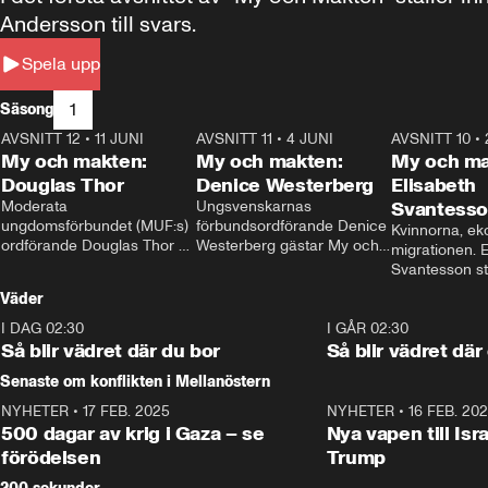
Andersson till svars.
Spela upp
1
Säsong
AVSNITT 12
•
11 JUNI
26:27
AVSNITT 11
•
4 JUNI
23:40
AVSNITT 10
•
My och makten:
My och makten:
My och ma
Douglas Thor
Denice Westerberg
Elisabeth
Moderata 
Ungsvenskarnas 
Svantess
ungdomsförbundet (MUF:s) 
förbundsordförande Denice 
Kvinnorna, ek
ordförande Douglas Thor 
Westerberg gästar My och 
migrationen. E
gästar My och makten. I 
makten. I avsnittet 
Svantesson stäl
avsnittet diskuteras 
diskuteras migrationsfrågan 
när finansmini
Väder
tonårsutvisningarna och hur 
och hur SD ska locka 
Moderaterna ska locka 
kvinnliga väljare. 
I DAG 02:30
1:06
I GÅR 02:30
väljare till valet i höst. 
Så blir vädret där du bor
Så blir vädret där
Senaste om konflikten i Mellanöstern
NYHETER
•
17 FEB. 2025
0:45
NYHETER
•
16 FEB. 20
500 dagar av krig i Gaza – se
Nya vapen till Isr
förödelsen
Trump