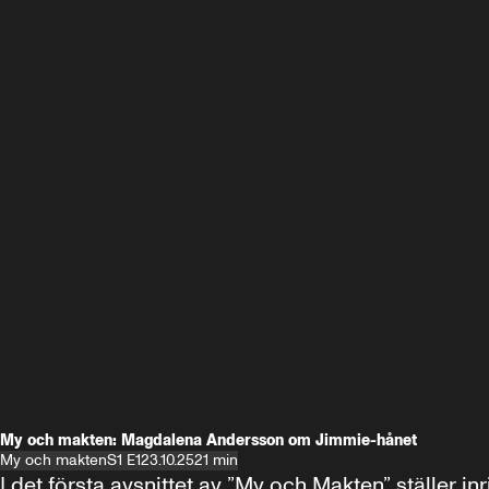
My och makten: Magdalena Andersson om Jimmie-hånet
My och makten
S1 E1
23.10.25
21 min
I det första avsnittet av ”My och Makten” ställe