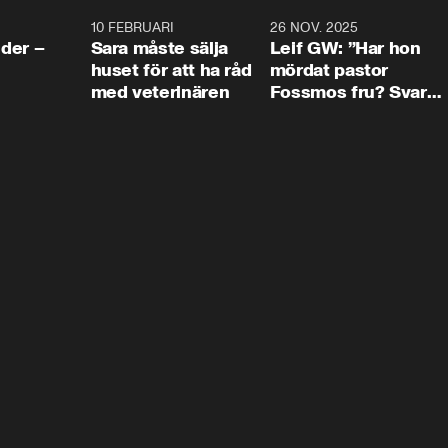
4:24
10 FEBRUARI
4:13
26 NOV. 2025
8:1
der –
Sara måste sälja
Leif GW: ”Har hon
huset för att ha råd
mördat pastor
med veterinären
Fossmos fru? Svar
nej.”