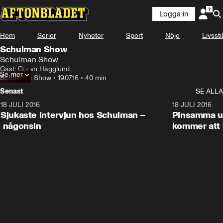
Logga in
Hem
Serier
Nyheter
Sport
Nöje
Livsstil
Schulman Show
Schulman Show
Gäst: Göran Hägglund
Se mer
Schulman Show
•
19.07.16
•
40 min
Senast
SE ALLA
18 JULI 2016
45:08
18 JULI 2016
Sjukaste intervjun hos Schulman –
Pinsamma up
någonsin
kommer att 