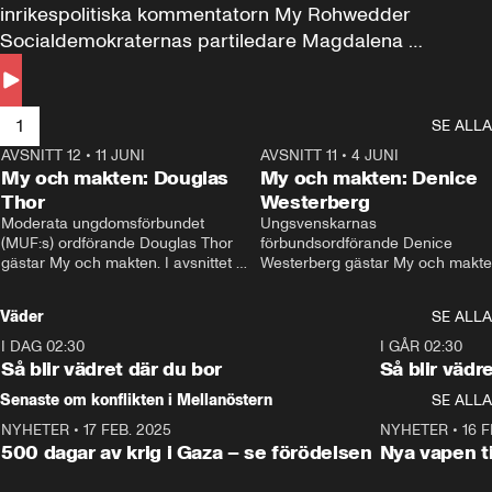
inrikespolitiska kommentatorn My Rohwedder 
Socialdemokraternas partiledare Magdalena 
Andersson till svars.
1
SE ALLA
AVSNITT 12
•
11 JUNI
26:27
AVSNITT 11
•
4 JUNI
2
My och makten: Douglas
My och makten: Denice
Thor
Westerberg
Moderata ungdomsförbundet 
Ungsvenskarnas 
(MUF:s) ordförande Douglas Thor 
förbundsordförande Denice 
gästar My och makten. I avsnittet 
Westerberg gästar My och makten.
diskuteras tonårsutvisningarna och 
avsnittet diskuteras migrationsfrå
hur Moderaterna ska locka väljare till 
och hur SD ska locka kvinnliga 
Väder
SE ALLA
valet i höst. 
väljare. 
I DAG 02:30
1:06
I GÅR 02:30
Så blir vädret där du bor
Så blir vädr
Senaste om konflikten i Mellanöstern
SE ALLA
NYHETER
•
17 FEB. 2025
0:45
NYHETER
•
16 F
500 dagar av krig i Gaza – se förödelsen
Nya vapen ti