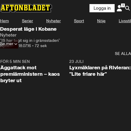
Logga in
Hem
Serier
Nyheter
Sport
Nöje
Livsstil
Desperat läge i Kobane
Nyheter
”IS har tagit sig in i gränsstaden”
Se mer
Nyheter
•
18.07.16
•
72 sek
SE ALLA
FÖR 5 MIN SEN
0:37
23 JULI
Äggattack mot
Lyxmäklaren på Rivieran:
premiärministern – kaos
"Lite friare här"
bryter ut