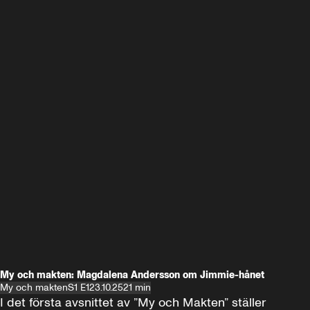
My och makten: Magdalena Andersson om Jimmie-hånet
My och makten
S1 E1
23.10.25
21 min
I det första avsnittet av ”My och Makten” ställer 