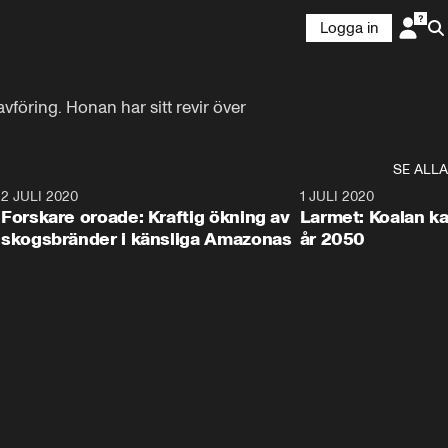
Logga in
ring. Honan har sitt revir över 
SE ALLA
6
2 JULI 2020
1:40
1 JULI 2020
Forskare oroade: Kraftig ökning av
Larmet: Koalan kan
skogsbränder i känsliga Amazonas
år 2050