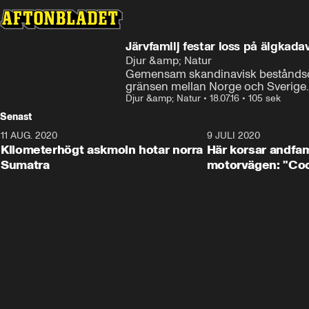
Järvfamilj festar loss på älgkada
Djur &amp; Natur
Gemensam skandinavisk beståndsöver
gränsen mellan Norge och Sverige.
Djur &amp; Natur
•
18.07.16
•
105 sek
Senast
11 AUG. 2020
0:41
9 JULI 2020
Kilometerhögt askmoln hotar norra
Här korsar andfam
Sumatra
motorvägen: "Cool