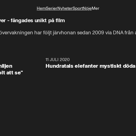
Hem
Serier
Nyheter
Sport
Nöje
Mer
Livsstil
ver - fångades unikt på film
vakningen har följt järvhonan sedan 2009 via DNA från avfö
1:08
11 JULI 2020
1:4
iljen
Hundratals elefanter mystiskt döda
t att se"