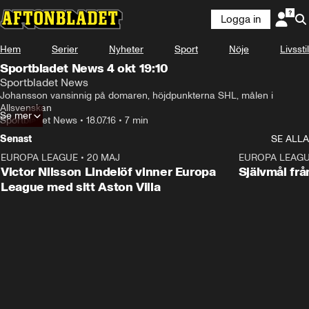
Logga in
Hem
Serier
Nyheter
Sport
Nöje
Livsstil
Sportbladet News 4 okt 19:10
Sportbladet News
Johansson vansinnig på domaren, höjdpunkterna SHL, målen i 
Allsvenskan
Se mer
Sportbladet News
•
18.07.16
•
7 min
Senast
SE ALLA
EUROPA LEAGUE
•
20 MAJ
1:32
EUROPA LEAG
Victor Nilsson Lindelöf vinner Europa
Självmål frå
League med sitt Aston Villa