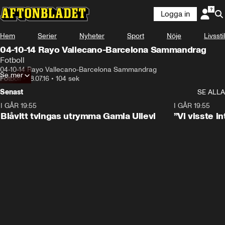
Logga in
Hem
Serier
Nyheter
Sport
Nöje
Livsstil
04-10-14 Rayo Vallecano-Barcelona Sammandrag
Fotboll
04-10-14 Rayo Vallecano-Barcelona Sammandrag
Se mer
Fotboll
•
18.07.16
•
104 sek
Senast
SE ALLA
I GÅR 19:55
0:29
I GÅR 19:55
Blåvitt tvingas utrymma Gamla Ullevi
”Vi visste 