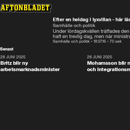
Efter en heldag i lyxvillan - här 
Samhälle och politik
Under lördagskvällen träffades den
haft en trevlig dag, men när ministr
Samhälle och politik
•
18.07.16
•
70 sek
Senast
28 JUNI 2025
1:48
28 JUNI 2025
Britz blir ny
Mohamsson blir n
arbetsmarknadsminister
och integrationsm