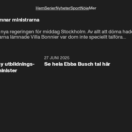
Hem
Serier
Nyheter
Sport
Nöje
Mer
Livsstil
lämnar ministrarna
 nya regeringen för middag Stockholm. Av allt att döma had
arna lämnade Villa Bonnier var dom inte speciellt talföra…
2:28
27 JUNI 2025
32:2
y utbildnings-
Se hela Ebba Busch tal här
inister