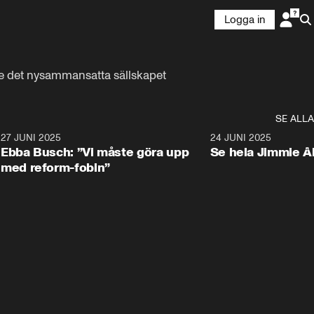
Logga in
e det nysammansatta sällskapet 
SE ALLA
1
27 JUNI 2025
1:24
24 JUNI 2025
Ebba Busch: ”Vi måste göra upp
Se hela Jimmie Å
med reform-fobin”