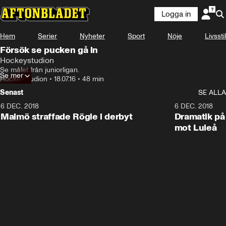
Logga in
Hem
Serier
Nyheter
Sport
Nöje
Livsstil
Försök se pucken gå in
Hockeystudion
Se målet från juniorligan.
Se mer
Hockeystudion
•
18.07.16
•
48 min
Senast
SE ALLA
6 DEC. 2018
0:50
6 DEC. 2018
Malmö straffade Rögle i derbyt
Dramatik på
mot Luleå