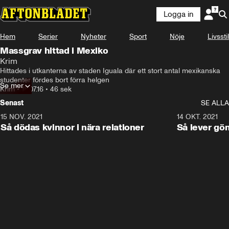
Logga in
Hem
Serier
Nyheter
Sport
Nöje
Livsstil
Massgrav hittad i Mexiko
Krim
Hittades i utkanterna av staden Iguala där ett stort antal mexikanska 
studenter fördes bort förra helgen
Se mer
Krim
•
18.07.16
•
46 sek
Senast
SE ALLA
15 NOV. 2021
3:28
14 OKT. 2021
Så dödas kvinnor i nära relationer
Så lever gö