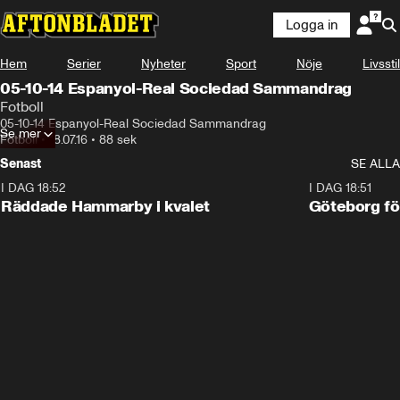
Logga in
Hem
Serier
Nyheter
Sport
Nöje
Livsstil
05-10-14 Espanyol-Real Sociedad Sammandrag
Fotboll
05-10-14 Espanyol-Real Sociedad Sammandrag
Se mer
Fotboll
•
18.07.16
•
88 sek
Senast
SE ALLA
I DAG 18:52
2:17
I DAG 18:51
Räddade Hammarby i kvalet
Göteborg för