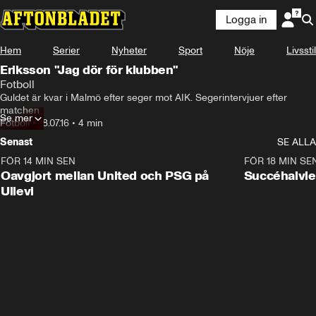
Logga in
Hem
Serier
Nyheter
Sport
Nöje
Livsstil
Eriksson "Jag dör för klubben"
Fotboll
Guldet är kvar i Malmö efter seger mot AIK. Segerintervjuer efter 
matchen
Se mer
Fotboll
•
18.07.16
•
4 min
Senast
SE ALLA
FÖR 14 MIN SEN
1:22
FÖR 18 MIN SE
Oavgjort mellan United och PSG på
Succéhalvle
Ullevi