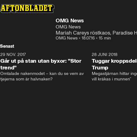
OMG News
OMG News
Mariah Careys röstkaos, Paradise H
OMG News
•
18.07.16
•
15 min
Senast
29 NOV. 2017
14:21
28 JUNI 2018
Går ut på stan utan byxor: ”Stor
Tuggar kroppsde
trend”
Trump
Omtalade nakenmodet – kan du se vem av 
Megastjärnan hittar ing
tjejerna som är halvnaken?
vill kräkas i munnen”