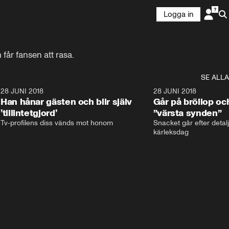
Logga in
år fansen att rasa.
SE ALLA
9
28 JUNI 2018
17:59
28 JUNI 2018
Han hånar gästen och blir själv
Går på bröllop oc
’tillintetgjord’
”värsta synden”
Tv-profilens diss vänds mot honom
Snacket går efter detalj
kärleksdag