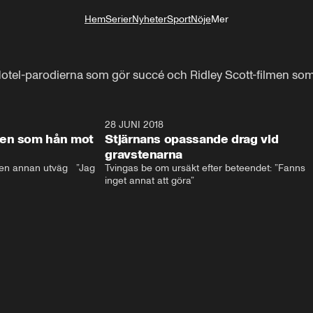
Hem
Serier
Nyheter
Sport
Nöje
Mer
Livsstil
otel-parodierna som gör succé och Ridley Scott-filmen som f
17:59
28 JUNI 2018
17:5
len som hån mot
Stjärnans opassande drag vid
gravstenarna
en annan utväg   ”Jag 
Tvingas be om ursäkt efter beteendet: ”Fanns 
inget annat att göra”