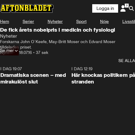
Logga in
Hem
Serier
Nyheter
Sport
Nöje
Livsstil
De fick årets nobelpris i medicin och fysiologi
Nyheter
Forskarna John O´Keefe, May-Britt Moser och Edvard Moser 
tilldelades priset.
Se mer
Nyheter
•
18.07.16
•
37 sek
SE ALLA
I DAG 19:07
0:42
I DAG 12:19
Dramatiska scenen – med
Här knockas politikern p
mirakulöst slut
stranden