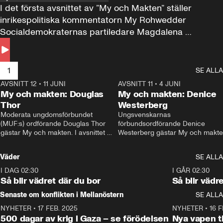
I det första avsnittet av ”My och Makten” ställer 
inrikespolitiska kommentatorn My Rohwedder 
Socialdemokraternas partiledare Magdalena 
Andersson till svars.
1
SE ALLA
AVSNITT 12
•
11 JUNI
26:27
AVSNITT 11
•
4 JUNI
2
My och makten: Douglas
My och makten: Denice
Thor
Westerberg
Moderata ungdomsförbundet 
Ungsvenskarnas 
(MUF:s) ordförande Douglas Thor 
förbundsordförande Denice 
gästar My och makten. I avsnittet 
Westerberg gästar My och makten.
diskuteras tonårsutvisningarna och 
avsnittet diskuteras migrationsfrå
hur Moderaterna ska locka väljare till 
och hur SD ska locka kvinnliga 
Väder
SE ALLA
valet i höst. 
väljare. 
I DAG 02:30
1:06
I GÅR 02:30
Så blir vädret där du bor
Så blir vädr
Senaste om konflikten i Mellanöstern
SE ALLA
NYHETER
•
17 FEB. 2025
0:45
NYHETER
•
16 F
500 dagar av krig i Gaza – se förödelsen
Nya vapen ti