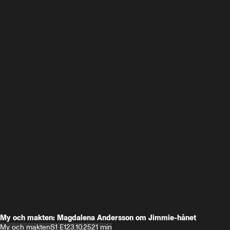
My och makten: Magdalena Andersson om Jimmie-hånet
My och makten
S1 E1
23.10.25
21 min