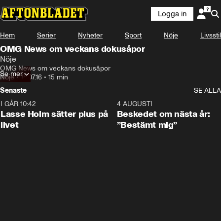
Logga in
Hem
Serier
Nyheter
Sport
Nöje
Livsstil
OMG News om veckans dokusåpor
Nöje
OMG News om veckans dokusåpor
Se mer
Nöje
•
18.07.16
•
15 min
Senaste
SE ALLA
I GÅR 10:42
1:04
4 AUGUSTI
Lasse Holm sätter plus på
Beskedet om nästa år:
livet
”Bestämt mig”