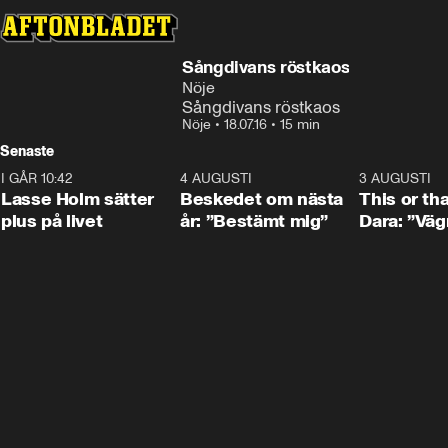
Sångdivans röstkaos
Nöje
Sångdivans röstkaos
Nöje
•
18.07.16
•
15 min
Senaste
I GÅR 10:42
1:04
4 AUGUSTI
0:24
3 AUGUSTI
Lasse Holm sätter
Beskedet om nästa
This or th
plus på livet
år: ”Bestämt mig”
Dara: ”Väg