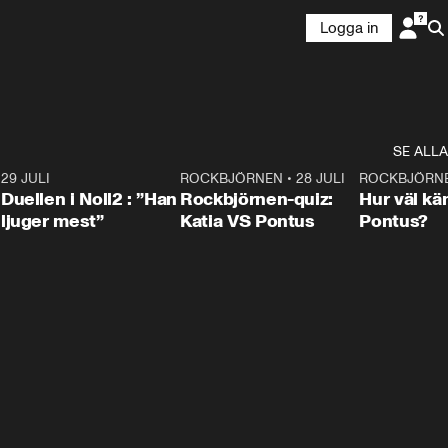
Logga in
SE ALLA
9
29 JULI
0:47
ROCKBJÖRNEN
•
28 JULI
0:15
ROCKBJÖRN
Duellen i Noll2 : ”Han
Rockbjörnen-quiz:
Hur väl kä
ljuger mest”
Katia VS Pontus
Pontus?