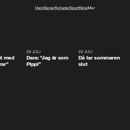
Hem
Serier
Nyheter
Sport
Nöje
Mer
Livsstil
1:02
29 JULI
0:41
29 JULI
0:3
at med
Dara: ”Jag är som
Då tar sommaren
rar”
Pippi”
slut