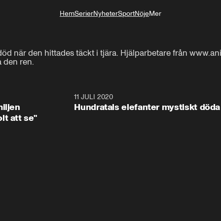
Hem
Serier
Nyheter
Sport
Nöje
Mer
Livsstil
öd när den hittades täckt i tjära. Hjälparbetare från www.a
å den ren.
1:08
11 JULI 2020
1:4
iljen
Hundratals elefanter mystiskt döda
t att se"