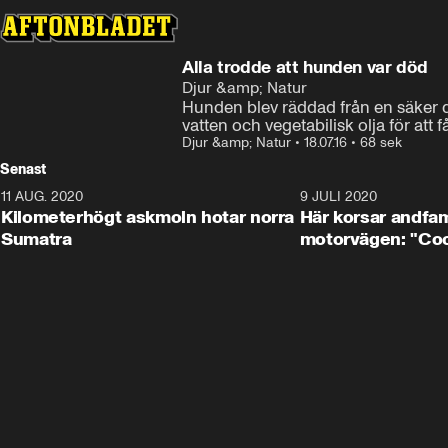
Alla trodde att hunden var död
Djur &amp; Natur
Hunden blev räddad från en säker d
vatten och vegetabilisk olja för att f
Djur &amp; Natur
•
18.07.16
•
68 sek
Senast
11 AUG. 2020
0:41
9 JULI 2020
Kilometerhögt askmoln hotar norra
Här korsar andfam
Sumatra
motorvägen: "Cool