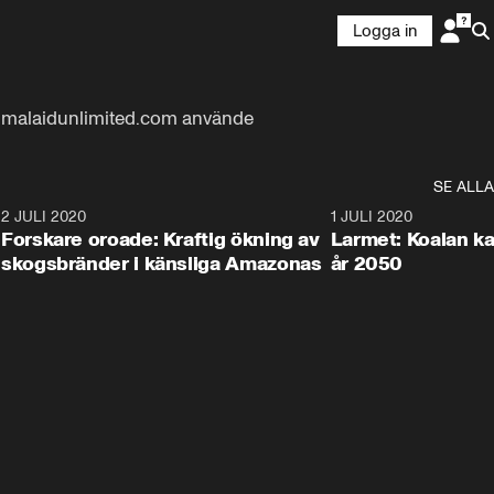
Logga in
nimalaidunlimited.com använde 
SE ALLA
6
2 JULI 2020
1:40
1 JULI 2020
Forskare oroade: Kraftig ökning av
Larmet: Koalan kan
skogsbränder i känsliga Amazonas
år 2050