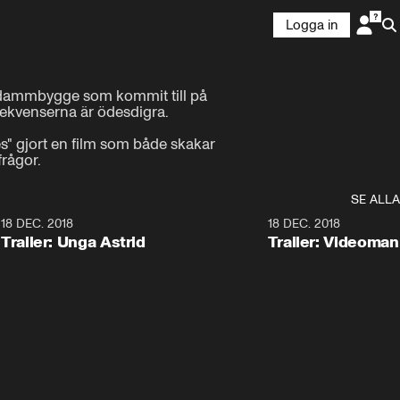
Logga in
tt dammbygge som kommit till på 
sekvenserna är ödesdigra.

" gjort en film som både skakar 
frågor.
SE ALLA
0
18 DEC. 2018
1:30
18 DEC. 2018
Trailer: Unga Astrid
Trailer: Videoma