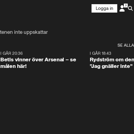
Logga in
ptenen inte uppskattar
SE ALLA
2
I GÅR 20:36
1:30
I GÅR 18:43
Betis vinner över Arsenal – se
Rydström om den 
målen här!
”Jag gnäller inte”