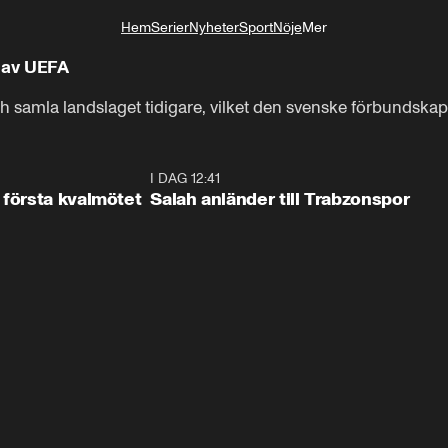
Hem
Serier
Nyheter
Sport
Nöje
Mer
Livsstil
 av UEFA
ch samla landslaget tidigare, vilket den svenske förbundska
2:17
I DAG 12:41
0:4
 första kvalmötet
Salah anländer till Trabzonspor