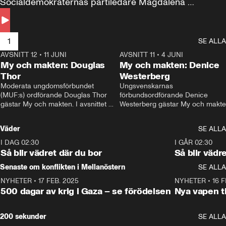
Socialdemokraternas partiledare Magdalena 
Andersson till svars.
1
SE ALLA
AVSNITT 12
•
11 JUNI
26:27
AVSNITT 11
•
4 JUNI
2
My och makten: Douglas
My och makten: Denice
Thor
Westerberg
Moderata ungdomsförbundet 
Ungsvenskarnas 
(MUF:s) ordförande Douglas Thor 
förbundsordförande Denice 
gästar My och makten. I avsnittet 
Westerberg gästar My och makten.
diskuteras tonårsutvisningarna och 
avsnittet diskuteras migrationsfrå
hur Moderaterna ska locka väljare till 
och hur SD ska locka kvinnliga 
Väder
SE ALLA
valet i höst. 
väljare. 
I DAG 02:30
1:06
I GÅR 02:30
Så blir vädret där du bor
Så blir vädr
Senaste om konflikten i Mellanöstern
SE ALLA
NYHETER
•
17 FEB. 2025
0:45
NYHETER
•
16 F
500 dagar av krig i Gaza – se förödelsen
Nya vapen ti
200 sekunder
SE ALLA