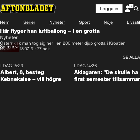
Logga in
Hem
Serier
Nyheter
Sport
Nöje
Livsstil
Här flyger han luftballong – i en grotta
Nyheter
Österrikisk man tog sig ner i en 200 meter djup grotta i Kroatien
Se mer
Nyheter
•
18.07.16
•
77 sek
SE ALLA
I DAG 15:23
0:54
I DAG 14:26
Albert, 8, besteg
Åklagaren: ”De skulle ha
Kebnekaise – vill högre
firat semester tillsamma