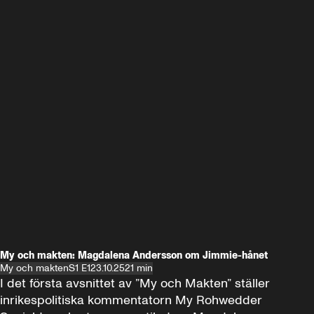
My och makten: Magdalena Andersson om Jimmie-hånet
My och makten
S1 E1
23.10.25
21 min
I det första avsnittet av ”My och Makten” ställer 
inrikespolitiska kommentatorn My Rohwedder 