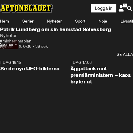
Logga in
Hem
Serier
Nyheter
Sport
Nöje
Livsstil
Patrik Lundberg om sin hemstad Sölvesborg
Nyheter
#minhemmaplan
Se mer
Nyheter
•
18.07.16
•
39 sek
SE ALLA
I DAG 19:15
0:36
I DAG 17:08
Se de nya UFO-bilderna
Äggattack mot
premiärministern – kaos
bryter ut