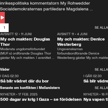
inrikespolitiska kommentatorn My Rohwedder 
Socialdemokraternas partiledare Magdalena 
Andersson till svars.
1
SE ALLA
AVSNITT 12
•
11 JUNI
26:27
AVSNITT 11
•
4 JUNI
2
My och makten: Douglas
My och makten: Denice
Thor
Westerberg
Moderata ungdomsförbundet 
Ungsvenskarnas 
(MUF:s) ordförande Douglas Thor 
förbundsordförande Denice 
gästar My och makten. I avsnittet 
Westerberg gästar My och makten.
diskuteras tonårsutvisningarna och 
avsnittet diskuteras migrationsfrå
hur Moderaterna ska locka väljare till 
och hur SD ska locka kvinnliga 
Väder
SE ALLA
valet i höst. 
väljare. 
I DAG 02:30
1:06
I GÅR 02:30
Så blir vädret där du bor
Så blir vädr
Senaste om konflikten i Mellanöstern
SE ALLA
NYHETER
•
17 FEB. 2025
0:45
NYHETER
•
16 F
500 dagar av krig i Gaza – se förödelsen
Nya vapen ti