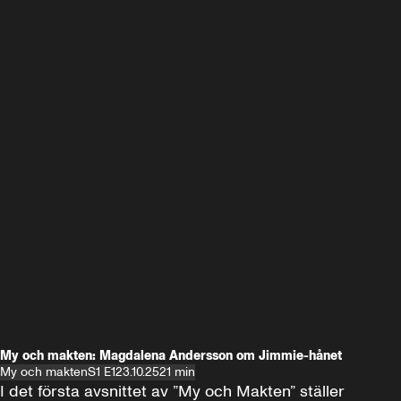
My och makten: Magdalena Andersson om Jimmie-hånet
My och makten
S1 E1
23.10.25
21 min
I det första avsnittet av ”My och Makten” ställer 