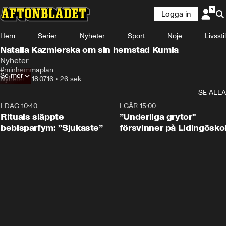
Logga in
Hem
Serier
Nyheter
Sport
Nöje
Livsstil
Natalia Kazmierska om sin hemstad Kumla
Nyheter
#minhemmaplan
Se mer
Nyheter
•
18.07.16
•
26 sek
SE ALLA
I DAG 10:40
1:01
I GÅR 15:00
Rituals släppte
”Underliga grytor"
bebisparfym: ”Sjukaste”
försvinner på Lidingösko