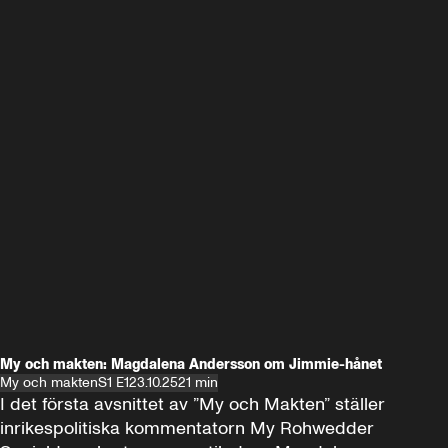
My och makten: Magdalena Andersson om Jimmie-hånet
My och makten
S1 E1
23.10.25
21 min
I det första avsnittet av ”My och Makten” ställer 
inrikespolitiska kommentatorn My Rohwedder 