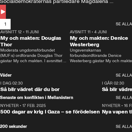
Socialdemokraternas partiledare Magdalena 
Andersson till svars.
1
SE ALLA
AVSNITT 12
•
11 JUNI
26:27
AVSNITT 11
•
4 JUNI
2
My och makten: Douglas
My och makten: Denice
Thor
Westerberg
Moderata ungdomsförbundet 
Ungsvenskarnas 
(MUF:s) ordförande Douglas Thor 
förbundsordförande Denice 
gästar My och makten. I avsnittet 
Westerberg gästar My och makten.
diskuteras tonårsutvisningarna och 
avsnittet diskuteras migrationsfrå
hur Moderaterna ska locka väljare till 
och hur SD ska locka kvinnliga 
Väder
SE ALLA
valet i höst. 
väljare. 
I DAG 02:30
1:06
I GÅR 02:30
Så blir vädret där du bor
Så blir vädr
Senaste om konflikten i Mellanöstern
SE ALLA
NYHETER
•
17 FEB. 2025
0:45
NYHETER
•
16 F
500 dagar av krig i Gaza – se förödelsen
Nya vapen ti
200 sekunder
SE ALLA