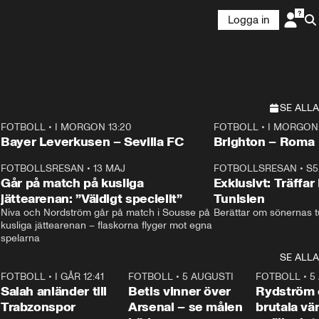
Logga in
SE ALLA
FOTBOLL
•
I MORGON 13:20
FOTBOLL
•
I MORGON 
Plus
Plus
Bayer Leverkusen – Sevilla FC
Brighton – Roma
3
FOTBOLLSRESAN
•
13 MAJ
33:19
FOTBOLLSRESAN
•
S5
Går på match på kusliga
Exklusivt: Träffar
jättearenan: ”Väldigt speciellt”
Tunisien
Niva och Nordström går på match i Sousse på 
Berättar om sönernas tu
kusliga jättearenan – flaskorna flyger mot egna 
spelarna 
SE ALLA
7
FOTBOLL
•
I GÅR 12:41
0:42
FOTBOLL
•
5 AUGUSTI
1:30
FOTBOLL
•
5
Salah anländer till
Betis vinner över
Rydström
Trabzonspor
Arsenal – se målen
brutala vä