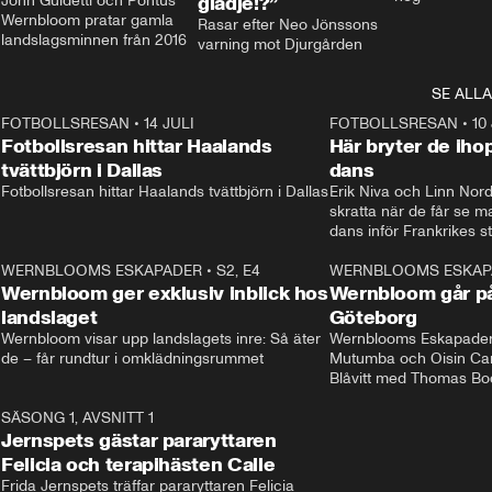
John Guidetti och Pontus 
glädje!?”
Wernbloom pratar gamla 
Rasar efter Neo Jönssons 
landslagsminnen från 2016
varning mot Djurgården
SE ALLA
8
FOTBOLLSRESAN
•
14 JULI
41:35
FOTBOLLSRESAN
•
10
Fotbollsresan hittar Haalands
Här bryter de ih
tvättbjörn i Dallas
dans
Fotbollsresan hittar Haalands tvättbjörn i Dallas
Erik Niva och Linn Nord
skratta när de får se 
dans inför Frankrikes st
VM-kvartsfinalen. 
4
WERNBLOOMS ESKAPADER
•
S2, E4
24:20
WERNBLOOMS ESKAP
Plus
Wernbloom ger exklusiv inblick hos
Wernbloom går på
landslaget
Göteborg
Wernbloom visar upp landslagets inre: Så äter 
Wernblooms Eskapader:
de – får rundtur i omklädningsrummet
Mutumba och Oisin Cant
Blåvitt med Thomas Bo
0
SÄSONG 1, AVSNITT 1
25:12
Jernspets gästar pararyttaren
Felicia och terapihästen Calle
Frida Jernspets träffar pararyttaren Felicia 