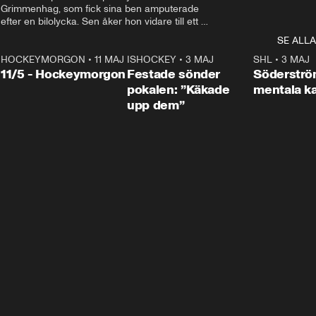
Grimmenhag, som fick sina ben amputerade 
efter en bilolycka. Sen åker hon vidare till ett 
vård- och omsorgsboende med den 76 
SE ALLA
centimeter höga terapihästen Calle.
HOCKEYMORGON
•
11 MAJ
ISHOCKEY
•
3 MAJ
0:22
SHL
•
3 MAJ
n
11/5 - Hockeymorgon
Festade sönder
Söderströ
pokalen: ”Käkade
mentala 
upp dem”