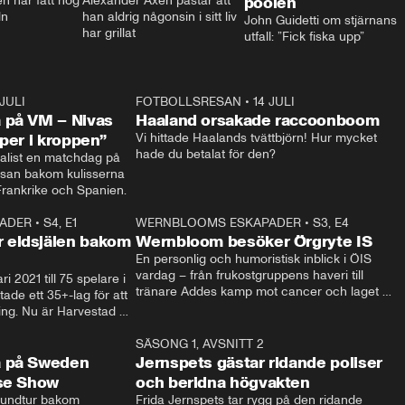
 har fått nog 
Alexander Axén påstår att 
poolen
ln
han aldrig någonsin i sitt liv 
John Guidetti om stjärnans 
har grillat
utfall: ”Fick fiska upp”
 JULI
36:52
FOTBOLLSRESAN
•
14 JULI
0:3
 på VM – Nivas
Haaland orsakade raccoonboom
yper i kroppen”
Vi hittade Haalands tvättbjörn! Hur mycket 
hade du betalat för den?
list en matchdag på 
esan bakom kulisserna 
på semifinalen mellan Frankrike och Spanien. 
ADER
•
S4, E1
32:14
WERNBLOOMS ESKAPADER
•
S3, E4
33:1
Plus
 eldsjälen bakom
Wernbloom besöker Örgryte IS
En personlig och humoristisk inblick i ÖIS 
vardag – från frukostgruppens haveri till 
i 2021 till 75 spelare i 
tränare Addes kamp mot cancer och laget 
de ett 35+-lag för att 
som siktar mot Allsvenskan.
ing. Nu är Harvestad 
ch Wernbloom kliver 
14:14
SÄSONG 1, AVSNITT 2
24:5
a på Sweden
Jernspets gästar ridande poliser
rse Show
och beridna högvakten
rundtur bakom 
Frida Jernspets tar rygg på den ridande 