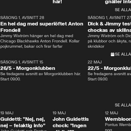
här!
gnäller int
SE ALLA
8
SÄSONG 1, AVSNITT 28
20:38
SÄSONG 1, AVSNITT 2
Plus
En hel dag med superlöftet Anton
Dick & Jimmy test
Frondell
chockas av skill
Jimmy Wixtröm hänger en hel dag med 
Jimmy Wixtröm och Dick
Chicago Blackhawks Anton Frondell. Kollar 
på klubbor och åkyta, r
pojkrummet, bakar och firar farfar
skridskor 
SE ALLA
SÄSONG 1, AVSNITT 15
22 MAJ
26/5 - Morgonklubben
22/5 - Morgonkl
Se tisdagens avsnitt av Morgonklubben här. 
Se fredagens avsnitt a
Start 09.00. 
Start 09.00. 
SE ALLA
3
19 MAJ
0:39
19 MAJ
0:34
12 MAJ
Guidetti: ”Nej, nej,
John Guidettis
Wernbloom
nej – felaktig info”
chock: ”Ingen
Pontus Wernbl
nog