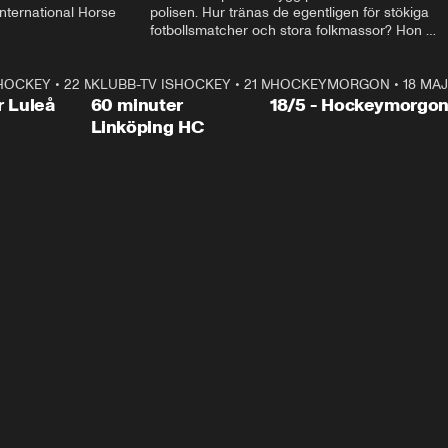
ternational Horse 
polisen. Hur tränas de egentligen för stökiga 
fotbollsmatcher och stora folkmassor? Hon 
hälsar även på hos beridna högvakten, som 
den här dagen ska byta av högvakten, som 
SHOCKEY
1:00:28
•
22 MAJ
KLUBB-TV ISHOCKEY
vaktar slottet.
1:00:18
•
21 MAJ
HOCKEYMORGON
•
18 MAJ
Plus
r Luleå
60 minuter
18/5 - Hockeymorgo
Linköping HC