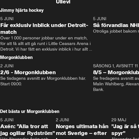
Ullevi
Jimmy hjärta hockey
5 JUNI
11:14
5 JUNI
Får exklusiv inblick under Detroit-
Så förvandlas NH
match
Otroliga jobbet bakom r
Över 1 000 personer jobbar under en match, 
för att få allt att gå runt i Little Ceasars Arena i 
Detroit. Vi har fått en exklusiv inblick i hur allt 
fungerar inför och under match i världens 
Morgonklubben
bästa hockeyliga
2 JUNI
SÄSONG 1, AVSNITT 11
2/6 - Morgonklubben
8/5 – Morgonklu
Se tisdagens avsnitt av Morgonklubben här. 
Se fredagens avsnitt 
Start 09.00. 
Malin Wahlberg, Alexa
Bank. 
Det bästa ur Morgonklubben
5 JUNI
0:44
2 JUNI
0:26
29 MAJ
Axén: ”Alla tror att
Norges ultimata hån
”Jag är så 
jag ogillar Rydström”
mot Sverige – efter
spyr”