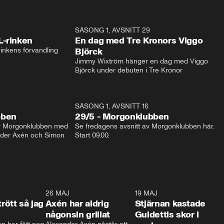
1:04
SÄSONG 1, AVSNITT 29
17:3
L-rinken
En dag med Tre Kronors Viggo
inkens förvandling
Björck
Jimmy Wixtröm hänger en dag med Viggo 
Björck under debuten i Tre Kronor
SÄSONG 1, AVSNITT 16
bben
29/5 - Morgonklubben
av Morgonklubben med 
Se fredagens avsnitt av Morgonklubben här. 
nder Axén och Simon 
Start 09.00. 
0:30
26 MAJ
0:31
19 MAJ
0:4
trött så jag
Axén har aldrig
Stjärnan kastade
någonsin grillat
Guidettis skor i