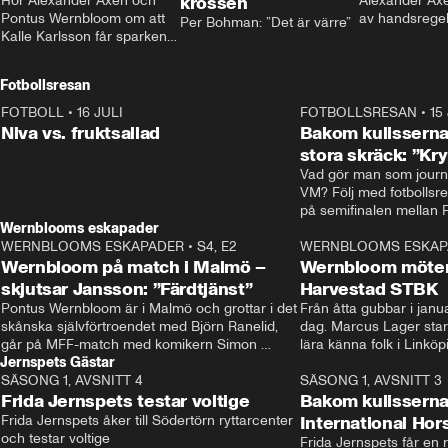
Hör Alexander Axén och 
krossen
Alexander Axén
Pontus Wernbloom om att 
av handsrege
Per Bohman: ”Det är värre”
Kalle Karlsson får sparken 
från Bajen och att Henrik 
Rydström tar över
Fotbollsresan
FOTBOLL
•
16 JULI
0:44
FOTBOLLSRESAN
•
15
Niva vs. fruktsallad
Bakom kulisserna
stora skräck: ”Kr
Vad gör man som journa
VM? Följ med fotbollsr
Wernblooms eskapader
WERNBLOOMS ESKAPADER
•
S4, E2
38:23
WERNBLOOMS ESKAP
Wernbloom på match i Malmö –
Wernbloom möter
skjutsar Jansson: ”Färdtjänst”
Harvestad STBK
Pontus Wernbloom är i Malmö och grottar i det 
Från åtta gubbar i januar
skånska självförtroendet med Björn Ranelid, 
dag. Marcus Lager starta
går på MFF-match med komikern Simon 
lära känna folk i Linköp
Jernspets Gästar
”Chippen” Svensson och hjälper skadade 
STBK en institution – o
SÄSONG 1, AVSNITT 4
stjärnbacken Pontus Jansson hem. 
13:37
rakt in i värmen.
SÄSONG 1, AVSNITT 3
Frida Jernspets testar voltige
Bakom kulissern
Frida Jernspets åker till Södertörn ryttarcenter 
International Ho
och testar voltige
Frida Jernspets får en 