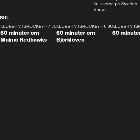
kulisserna på Sweden In
Show
SHL
KLUBB-TV ISHOCKEY
1:02:53
•
7 JUNI
KLUBB-TV ISHOCKEY
1:00:59
•
6 JUNI
KLUBB-TV I
Plus
Plus
60 minuter om
60 minuter om
60 minute
Malmö Redhawks
Björklöven