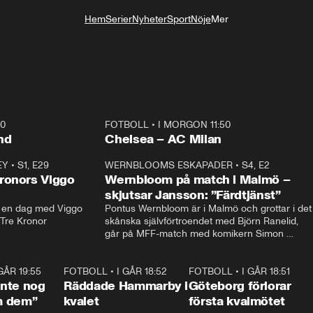
Hem
Serier
Nyheter
Sport
Nöje
Mer
Livsstil
40
FOTBOLL
•
I MORGON 11:50
Plus
nd
Chelsea – AC Milan
EY
•
S1, E29
17:38
WERNBLOOMS ESKAPADER
•
S4, E2
38:2
ronors Viggo
Wernbloom på match i Malmö –
skjutsar Jansson: ”Färdtjänst”
en dag med Viggo 
Pontus Wernbloom är i Malmö och grottar i det 
 Tre Kronor
skånska självförtroendet med Björn Ranelid, 
går på MFF-match med komikern Simon 
”Chippen” Svensson och hjälper skadade 
stjärnbacken Pontus Jansson hem. 
 GÅR 19:55
1:56
FOTBOLL
•
I GÅR 18:52
2:17
FOTBOLL
•
I GÅR 18:51
2:1
 inte nog
Räddade Hammarby i
Göteborg förlorar
m dem”
kvalet
första kvalmötet