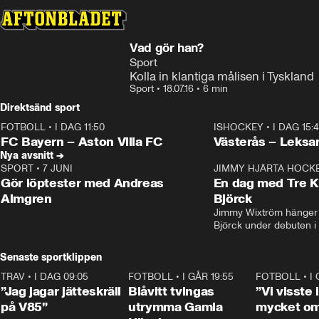
Vad gör han?
Sport
Kolla in klantiga målisen i Tyskland
Sport
•
18.07.16
•
6 min
Direktsänd sport
FOTBOLL
•
I DAG 11:50
ISHOCKEY
•
I DAG 15:
Plus
Plus
FC Bayern – Aston Villa FC
Västerås – Leksa
Nya avsnitt →
SPORT
•
7 JUNI
16:36
JIMMY HJÄRTA HOCK
Gör löptester med Andreas
En dag med Tre K
Almgren
Björck
Jimmy Wixtröm hänger 
Björck under debuten i
Senaste sportklippen
TRAV
•
I DAG 09:05
1:06
FOTBOLL
•
I GÅR 19:55
0:29
FOTBOLL
•
I
”Jag jagar jätteskräll
Blåvitt tvingas
”Vi visste
på V85”
utrymma Gamla
mycket o