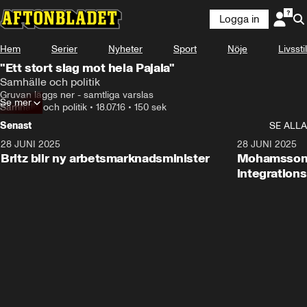
Logga in
Hem
Serier
Nyheter
Sport
Nöje
Livsstil
"Ett stort slag mot hela Pajala"
Samhälle och politik
Gruvan läggs ner - samtliga varslas
Se mer
Samhälle och politik
•
18.07.16
•
150 sek
Senast
SE ALLA
28 JUNI 2025
1:48
28 JUNI 2025
Britz blir ny arbetsmarknadsminister
Mohamsson b
integration