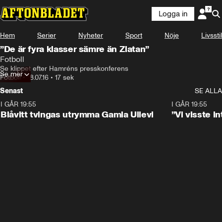
Logga in
Hem
Serier
Nyheter
Sport
Nöje
Livsstil
”De är fyra klasser sämre än Zlatan”
Fotboll
Se klippet efter Hamréns presskonferens
Se mer
Fotboll
•
18.07.16
•
17 sek
Senast
SE ALLA
I GÅR 19:55
0:29
I GÅR 19:55
Blåvitt tvingas utrymma Gamla Ullevi
”Vi visste 