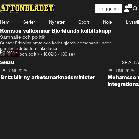
Logga in
Hem
Serier
Nyheter
Sport
Nöje
Livsstil
Romson välkomnar Björklunds kolbitskupp
Samhälle och politik
Gustav Fridolins omtalade kolbit gjorde comeback under 
partiledardebatten i riksdagen.
Se mer
Samhälle och politik
•
18.07.16
•
106 sek
Senast
SE ALLA
28 JUNI 2025
1:48
28 JUNI 2025
Britz blir ny arbetsmarknadsminister
Mohamsson b
integration