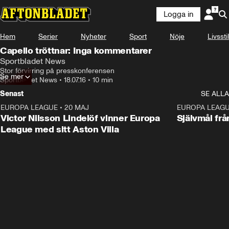
Logga in
Hem
Serier
Nyheter
Sport
Nöje
Livsstil
Capello tröttnar: Inga kommentarer
Sportbladet News
Stor förvirring på presskonferensen
Se mer
Sportbladet News
•
18.07.16
•
10 min
Senast
SE ALLA
EUROPA LEAGUE
•
20 MAJ
1:32
EUROPA LEAG
Victor Nilsson Lindelöf vinner Europa
Självmål frå
League med sitt Aston Villa