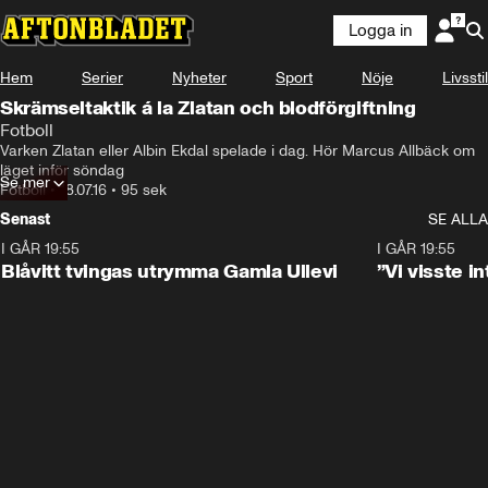
Logga in
Hem
Serier
Nyheter
Sport
Nöje
Livsstil
Skrämseltaktik á la Zlatan och blodförgiftning
Fotboll
Varken Zlatan eller Albin Ekdal spelade i dag. Hör Marcus Allbäck om 
läget inför söndag
Se mer
Fotboll
•
18.07.16
•
95 sek
Senast
SE ALLA
I GÅR 19:55
0:29
I GÅR 19:55
Blåvitt tvingas utrymma Gamla Ullevi
”Vi visste 