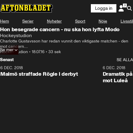
Logga in
Hem
Serier
Nyheter
Sport
Nöje
Livsstil
Hon besegrade cancern - nu ska hon lyfta Modo
Hockeystudion
Charlotte Gustavsson har redan vunnit den viktigaste matchen - den 
mot cancern.

Se mer
Nu ska hon se till att Modod blir ett vinnargäng
Hockeystudion
•
18.07.16
•
33 sek
Senast
SE ALLA
6 DEC. 2018
0:50
6 DEC. 2018
Malmö straffade Rögle i derbyt
Dramatik på
mot Luleå