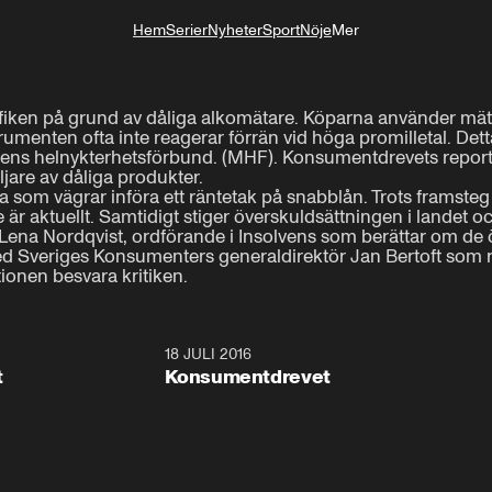
Hem
Serier
Nyheter
Sport
Nöje
Mer
Livsstil
afiken på grund av dåliga alkomätare. Köparna använder mäta
rumenten ofta inte reagerar förrän vid höga promilletal. Detta
ens helnykterhetsförbund. (MHF). Konsumentdrevets reporter
jare av dåliga produkter.

opa som vägrar införa ett räntetak på snabblån. Trots framsteg
 är aktuellt. Samtidigt stiger överskuldsättningen i landet oc
r Lena Nordqvist, ordförande i Insolvens som berättar om de
 Sveriges Konsumenters generaldirektör Jan Bertoft som rikta
tionen besvara kritiken.
17:36
18 JULI 2016
23:1
t
Konsumentdrevet