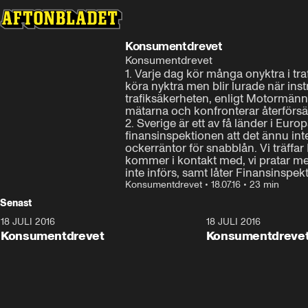
Konsumentdrevet
Konsumentdrevet
1. Varje dag kör många onyktra i tr
köra nyktra men blir lurade när inst
trafiksäkerheten, enligt Motormänn
mätarna och konfronterar återförsäl
2. Sverige är ett av få länder i Eur
finansinspektionen att det ännu inte
ockerräntor för snabblån. Vi träffa
kommer i kontakt med, vi pratar med
inte införs, samt låter Finansinspek
Konsumentdrevet
•
18.07.16
•
23 min
Senast
18 JULI 2016
21:33
18 JULI 2016
Konsumentdrevet
Konsumentdreve