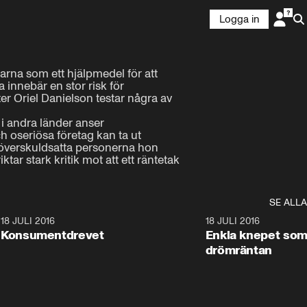
Logga in
rna som ett hjälpmedel för att 
 innebär en stor risk för 
 Oriel Danielson testar några av 
 i andra länder anser 
h oseriösa företag kan ta ut 
 överskuldsatta personerna hon 
r stark kritik mot att ett räntetak 
SE ALLA
5
18 JULI 2016
28:12
18 JULI 2016
Konsumentdrevet
Enkla knepet som
drömräntan