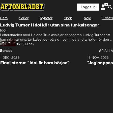
Logga in
Hem
Serier
Nyheter
Sport
Nöje
Livsstil
Ludvig Turner i Idol kör utan sina tur-kalsonger
Idol
I eftersnacket med Helena Trus avslöjar deltagaren Ludvig Turner att 
han inte har sina tur-kalsonger på sig - och inga andra heller för den 
Se mer
delen...
Idol
•
18.07.16
•
119 sek
Senast
SE ALLA
1 DEC. 2023
0:56
15 NOV. 2023
Finalisterna: "Idol är bara början"
"Jag hoppas 