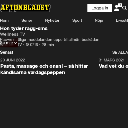
Logga in
Hem
Serier
Nyheter
Sport
Nöje
Livsstil
Hon tyder ragg-sms
Wellness TV
Paows nattliga meddelanden uppe till allmän beskådan
Se mer
Wellness TV
•
18.07.16
•
28 min
Senast
SE ALLA
20 JUNI 2022
2:21
31 MARS 2021
Pasta, massage och onani – så hittar
Vad vet du 
kändisarna vardagspeppen