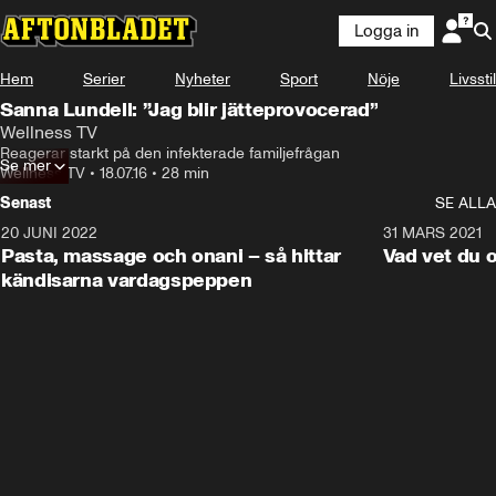
Logga in
Hem
Serier
Nyheter
Sport
Nöje
Livsstil
Sanna Lundell: ”Jag blir jätteprovocerad”
Wellness TV
Reagerar starkt på den infekterade familjefrågan
Se mer
Wellness TV
•
18.07.16
•
28 min
Senast
SE ALLA
20 JUNI 2022
2:21
31 MARS 2021
Pasta, massage och onani – så hittar
Vad vet du 
kändisarna vardagspeppen