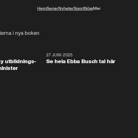
Hem
Serier
Nyheter
Sport
Nöje
Mer
Livsstil
erna i nya boken
2:28
27 JUNI 2025
32:2
y utbildnings-
Se hela Ebba Busch tal här
inister