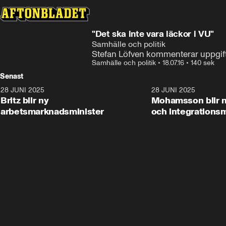
"Det ska inte vara läckor i VU"
Samhälle och politik
Stefan Löfven kommenterar uppgift
Samhälle och politik
•
18.07.16
•
140 sek
Senast
28 JUNI 2025
1:48
28 JUNI 2025
Britz blir ny
Mohamsson blir n
arbetsmarknadsminister
och integrationsm