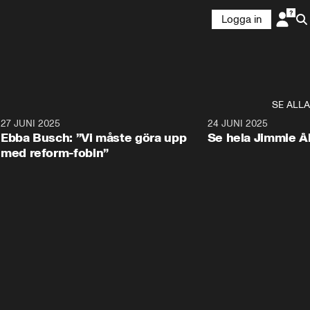
Logga in
SE ALLA
1
27 JUNI 2025
1:24
24 JUNI 2025
Ebba Busch: ”Vi måste göra upp
Se hela Jimmie Å
med reform-fobin”