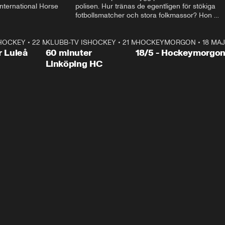
ternational Horse 
polisen. Hur tränas de egentligen för stökiga 
fotbollsmatcher och stora folkmassor? Hon 
hälsar även på hos beridna högvakten, som 
den här dagen ska byta av högvakten, som 
SHOCKEY
1:00:28
•
22 MAJ
KLUBB-TV ISHOCKEY
vaktar slottet.
1:00:18
•
21 MAJ
HOCKEYMORGON
•
18 MAJ
Plus
r Luleå
60 minuter
18/5 - Hockeymorgo
Linköping HC