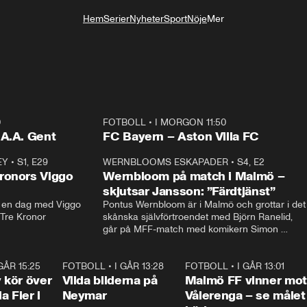
Hem
Serier
Nyheter
Sport
Nöje
Mer
Livsstil
0
FOTBOLL
•
I MORGON 11:50
Plus
.A.A. Gent
FC Bayern – Aston Villa FC
EY
•
S1, E29
17:38
WERNBLOOMS ESKAPADER
•
S4, E2
38:2
ronors Viggo
Wernbloom på match i Malmö –
skjutsar Jansson: ”Färdtjänst”
en dag med Viggo 
Pontus Wernbloom är i Malmö och grottar i det 
 Tre Kronor
skånska självförtroendet med Björn Ranelid, 
går på MFF-match med komikern Simon 
”Chippen” Svensson och hjälper skadade 
stjärnbacken Pontus Jansson hem. 
 GÅR 15:25
1:31
FOTBOLL
•
I GÅR 13:28
0:22
FOTBOLL
•
I GÅR 13:01
1:3
kör över
Vilda bilderna på
Malmö FF vinner mot
a Fier i
Neymar
Vålerenga – se målet