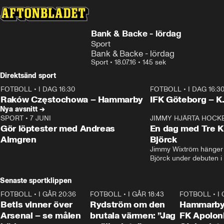
Bank & Backe - lördag
Sport
Bank & Backe - lördag
Sport
•
18.07.16
•
145 sek
Direktsänd sport
FOTBOLL
•
I DAG 16:30
FOTBOLL
•
I DAG 16:3
Plus
Plus
Raków Częstochowa – Hammarby
IFK Göteborg – K
Nya avsnitt →
SPORT
•
7 JUNI
16:36
JIMMY HJÄRTA HOCK
Gör löptester med Andreas
En dag med Tre K
Almgren
Björck
Jimmy Wixtröm hänger 
Björck under debuten i
Senaste sportklippen
FOTBOLL
•
I GÅR 20:36
1:30
FOTBOLL
•
I GÅR 18:43
0:46
FOTBOLL
•
I
Betis vinner över
Rydström om den
Hammarby 
Arsenal – se målen
brutala värmen: ”Jag
FK Apoloni