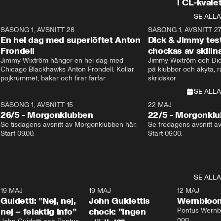
i CL-kvale
SE ALLA
8
SÄSONG 1, AVSNITT 28
20:38
SÄSONG 1, AVSNITT 2
Plus
En hel dag med superlöftet Anton
Dick & Jimmy test
Frondell
chockas av skill
Jimmy Wixtröm hänger en hel dag med 
Jimmy Wixtröm och Dick
Chicago Blackhawks Anton Frondell. Kollar 
på klubbor och åkyta, r
pojkrummet, bakar och firar farfar
skridskor 
SE ALLA
SÄSONG 1, AVSNITT 15
22 MAJ
26/5 - Morgonklubben
22/5 - Morgonkl
Se tisdagens avsnitt av Morgonklubben här. 
Se fredagens avsnitt a
Start 09.00. 
Start 09.00. 
SE ALLA
3
19 MAJ
0:39
19 MAJ
0:34
12 MAJ
Guidetti: ”Nej, nej,
John Guidettis
Wernbloom
nej – felaktig info”
chock: ”Ingen
Pontus Wernbl
nog