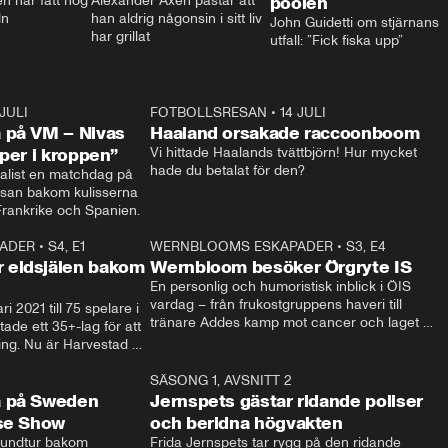
 har fått nog 
Alexander Axén påstår att 
poolen
ln
han aldrig någonsin i sitt liv 
John Guidetti om stjärnans 
har grillat
utfall: ”Fick fiska upp”
 JULI
36:52
FOTBOLLSRESAN
•
14 JULI
0:3
 på VM – Nivas
Haaland orsakade raccoonboom
yper i kroppen”
Vi hittade Haalands tvättbjörn! Hur mycket 
hade du betalat för den?
list en matchdag på 
esan bakom kulisserna 
på semifinalen mellan Frankrike och Spanien. 
ADER
•
S4, E1
32:14
WERNBLOOMS ESKAPADER
•
S3, E4
33:1
Plus
 eldsjälen bakom
Wernbloom besöker Örgryte IS
En personlig och humoristisk inblick i ÖIS 
vardag – från frukostgruppens haveri till 
i 2021 till 75 spelare i 
tränare Addes kamp mot cancer och laget 
de ett 35+-lag för att 
som siktar mot Allsvenskan.
ing. Nu är Harvestad 
ch Wernbloom kliver 
14:14
SÄSONG 1, AVSNITT 2
24:5
a på Sweden
Jernspets gästar ridande poliser
rse Show
och beridna högvakten
rundtur bakom 
Frida Jernspets tar rygg på den ridande 