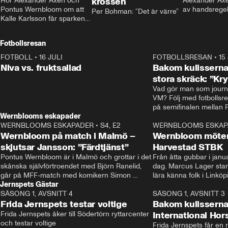
Hör Alexander Axén och 
krossen
Alexander Axén
Pontus Wernbloom om att 
av handsrege
Per Bohman: ”Det är värre”
Kalle Karlsson får sparken 
från Bajen och att Henrik 
Rydström tar över
Fotbollsresan
FOTBOLL
•
16 JULI
0:44
FOTBOLLSRESAN
•
15
Niva vs. fruktsallad
Bakom kulisserna
stora skräck: ”Kr
Vad gör man som journa
VM? Följ med fotbollsr
Wernblooms eskapader
WERNBLOOMS ESKAPADER
•
S4, E2
38:23
WERNBLOOMS ESKAP
Wernbloom på match i Malmö –
Wernbloom möter
skjutsar Jansson: ”Färdtjänst”
Harvestad STBK
Pontus Wernbloom är i Malmö och grottar i det 
Från åtta gubbar i januar
skånska självförtroendet med Björn Ranelid, 
dag. Marcus Lager starta
går på MFF-match med komikern Simon 
lära känna folk i Linköp
Jernspets Gästar
”Chippen” Svensson och hjälper skadade 
STBK en institution – o
SÄSONG 1, AVSNITT 4
stjärnbacken Pontus Jansson hem. 
13:37
rakt in i värmen.
SÄSONG 1, AVSNITT 3
Frida Jernspets testar voltige
Bakom kulissern
Frida Jernspets åker till Södertörn ryttarcenter 
International Ho
och testar voltige
Frida Jernspets får en 