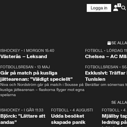
Logga in
SE ALLA
ISHOCKEY
•
I MORGON 15:40
FOTBOLL
•
LÖRDAG 11
Plus
Plus
Västerås – Leksand
Chelsea – AC M
3
FOTBOLLSRESAN
•
13 MAJ
33:19
FOTBOLLSRESAN
•
S5
Går på match på kusliga
Exklusivt: Träffar
jättearenan: ”Väldigt speciellt”
Tunisien
Niva och Nordström går på match i Sousse på 
Berättar om sönernas tu
kusliga jättearenan – flaskorna flyger mot egna 
spelarna 
SE ALLA
1
ISHOCKEY
•
I GÅR 11:33
2:08
FOTBOLL
•
4 AUGUSTI
0:21
FOTBOLL
•
4
Björck: ”Lättare att
Udda besöket
Mjällby t
andas”
skapade panik
ledning på 