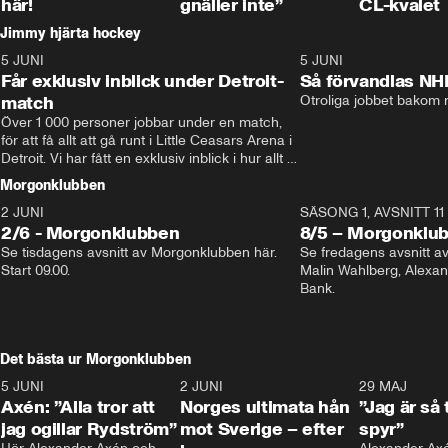
här!
gnäller inte”
CL-kvalet
Jimmy hjärta hockey
5 JUNI
11:14
5 JUNI
Får exklusiv inblick under Detroit-
Så förvandlas NH
match
Otroliga jobbet bakom r
Över 1 000 personer jobbar under en match, 
för att få allt att gå runt i Little Ceasars Arena i 
Detroit. Vi har fått en exklusiv inblick i hur allt 
fungerar inför och under match i världens 
Morgonklubben
bästa hockeyliga
2 JUNI
SÄSONG 1, AVSNITT 11
2/6 - Morgonklubben
8/5 – Morgonklu
Se tisdagens avsnitt av Morgonklubben här. 
Se fredagens avsnitt 
Start 09.00. 
Malin Wahlberg, Alexa
Bank. 
Det bästa ur Morgonklubben
5 JUNI
0:44
2 JUNI
0:26
29 MAJ
Axén: ”Alla tror att
Norges ultimata hån
”Jag är så 
jag ogillar Rydström”
mot Sverige – efter
spyr”