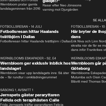
John Guidetti och Pontus 
glädje!?”
Wernbloom pratar gamla 
Rasar efter Neo Jönssons 
landslagsminnen från 2016
varning mot Djurgården
SE ALLA
8
FOTBOLLSRESAN
•
14 JULI
41:35
FOTBOLLSRESAN
•
10
Fotbollsresan hittar Haalands
Här bryter de ih
tvättbjörn i Dallas
dans
Fotbollsresan hittar Haalands tvättbjörn i Dallas
Erik Niva och Linn Nord
skratta när de får se 
dans inför Frankrikes st
VM-kvartsfinalen. 
4
WERNBLOOMS ESKAPADER
•
S2, E4
24:20
WERNBLOOMS ESKAP
Plus
Wernbloom ger exklusiv inblick hos
Wernbloom går på
landslaget
Göteborg
Wernbloom visar upp landslagets inre: Så äter 
Wernblooms Eskapader:
de – får rundtur i omklädningsrummet
Mutumba och Oisin Cant
Blåvitt med Thomas Bo
0
SÄSONG 1, AVSNITT 1
25:12
Jernspets gästar pararyttaren
Felicia och terapihästen Calle
Frida Jernspets träffar pararyttaren Felicia 