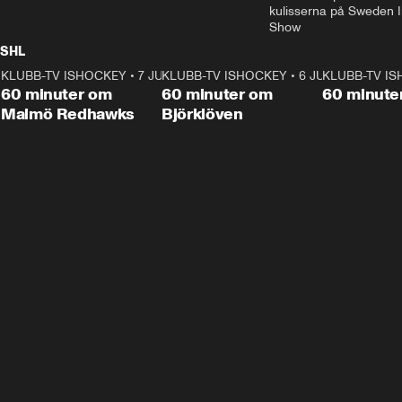
kulisserna på Sweden In
Show
SHL
KLUBB-TV ISHOCKEY
1:02:53
•
7 JUNI
KLUBB-TV ISHOCKEY
1:00:59
•
6 JUNI
KLUBB-TV I
Plus
Plus
60 minuter om
60 minuter om
60 minute
Malmö Redhawks
Björklöven