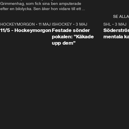
Grimmenhag, som fick sina ben amputerade 
efter en bilolycka. Sen åker hon vidare till ett 
vård- och omsorgsboende med den 76 
SE ALLA
centimeter höga terapihästen Calle.
HOCKEYMORGON
•
11 MAJ
ISHOCKEY
•
3 MAJ
0:22
SHL
•
3 MAJ
n
11/5 - Hockeymorgon
Festade sönder
Söderströ
pokalen: ”Käkade
mentala 
upp dem”