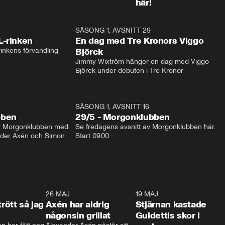
här!
1:04
SÄSONG 1, AVSNITT 29
17:3
L-rinken
En dag med Tre Kronors Viggo
inkens förvandling
Björck
Jimmy Wixtröm hänger en dag med Viggo 
Björck under debuten i Tre Kronor
SÄSONG 1, AVSNITT 16
bben
29/5 - Morgonklubben
av Morgonklubben med 
Se fredagens avsnitt av Morgonklubben här. 
nder Axén och Simon 
Start 09.00. 
0:30
26 MAJ
0:31
19 MAJ
0:4
trött så jag
Axén har aldrig
Stjärnan kastade
någonsin grillat
Guidettis skor i