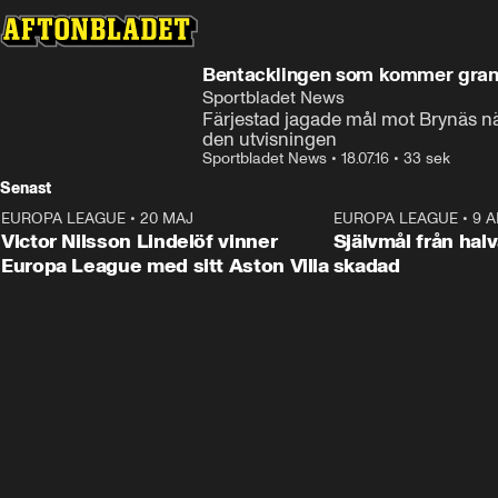
Bentacklingen som kommer gra
Sportbladet News
Färjestad jagade mål mot Brynäs nä
den utvisningen
Sportbladet News
•
18.07.16
•
33 sek
Senast
EUROPA LEAGUE
•
20 MAJ
1:32
EUROPA LEAGUE
•
9 A
Victor Nilsson Lindelöf vinner
Självmål från hal
Europa League med sitt Aston Villa
skadad