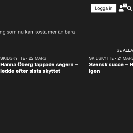
Logga in
ning som nu kan kosta mer än bara 
SE ALLA
9
SKIDSKYTTE
•
22 MARS
0:55
SKIDSKYTTE
•
21 MAR
Hanna Öberg tappade segern –
Svensk succé – 
ledde efter sista skyttet
igen