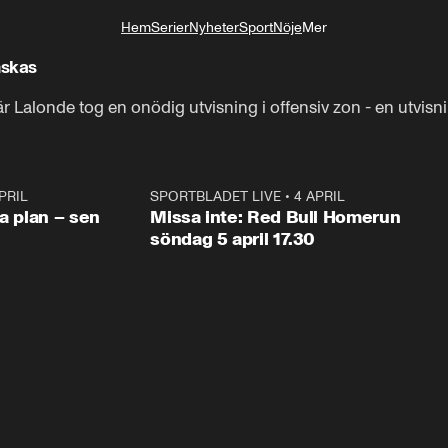
Hem
Serier
Nyheter
Sport
Nöje
Mer
Livsstil
nskas
r Lalonde tog en onödig utvisning i offensiv zon - en utvis
PRIL
1:03
SPORTBLADET LIVE
•
4 APRIL
1:0
va plan – sen
Missa inte: Red Bull Homerun
söndag 5 april 17.30