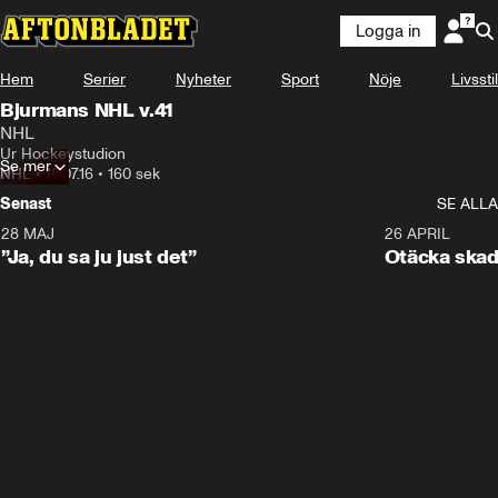
Logga in
Hem
Serier
Nyheter
Sport
Nöje
Livsstil
Bjurmans NHL v.41
NHL
Ur Hockeystudion
Se mer
NHL
•
18.07.16
•
160 sek
Senast
SE ALLA
28 MAJ
0:18
26 APRIL
”Ja, du sa ju just det”
Otäcka skad