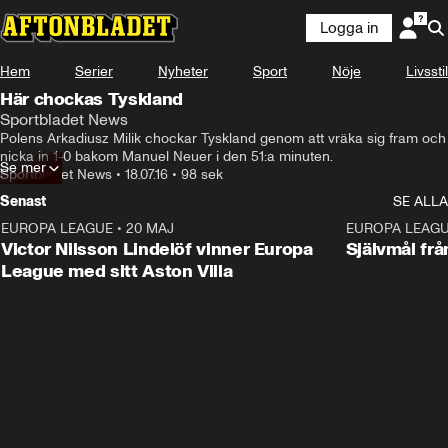
Logga in
Hem
Serier
Nyheter
Sport
Nöje
Livsstil
Här chockas Tyskland
Sportbladet News
Polens Arkadiusz Milik chockar Tyskland genom att vräka sig fram och 
nicka in 1-0 bakom Manuel Neuer i den 51:a minuten.
Se mer
Sportbladet News
•
18.07.16
•
98 sek
Senast
SE ALLA
EUROPA LEAGUE
•
20 MAJ
1:32
EUROPA LEAG
Victor Nilsson Lindelöf vinner Europa
Självmål frå
League med sitt Aston Villa