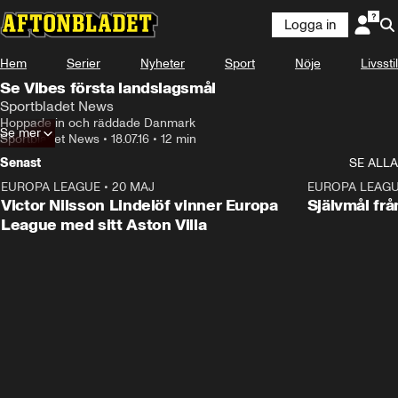
Logga in
Hem
Serier
Nyheter
Sport
Nöje
Livsstil
Se Vibes första landslagsmål
Sportbladet News
Hoppade in och räddade Danmark
Se mer
Sportbladet News
•
18.07.16
•
12 min
Senast
SE ALLA
EUROPA LEAGUE
•
20 MAJ
1:32
EUROPA LEAG
Victor Nilsson Lindelöf vinner Europa
Självmål frå
League med sitt Aston Villa