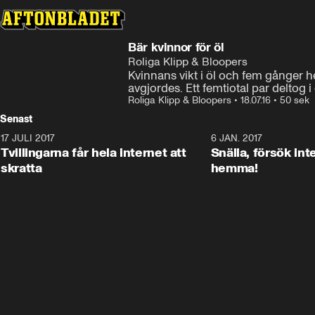
Bär kvinnor för öl
Roliga Klipp & Bloopers
Kvinnans vikt i öl och fem gånger he
avgjordes. Ett femtiotal par deltog i
Roliga Klipp & Bloopers
•
18.07.16
•
50 sek
Senast
17 JULI 2017
0:29
6 JAN. 2017
Tvillingarna får hela internet att
Snälla, försök int
skratta
hemma!