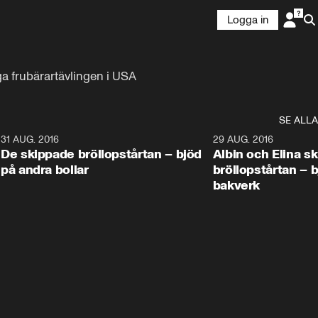
Logga in
a frubärartävlingen i USA 
SE ALLA
9
31 AUG. 2016
1:02
29 AUG. 2016
De skippade bröllopstårtan – bjöd
Albin och Elina s
på andra bollar
bröllopstårtan – 
bakverk