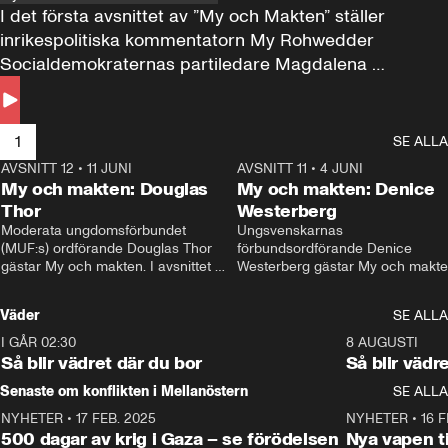
I det första avsnittet av ”My och Makten” ställer 
inrikespolitiska kommentatorn My Rohwedder 
Socialdemokraternas partiledare Magdalena 
Andersson till svars.
1
SE ALLA
AVSNITT 12
•
11 JUNI
26:27
AVSNITT 11
•
4 JUNI
2
My och makten: Douglas
My och makten: Denice
Thor
Westerberg
Moderata ungdomsförbundet 
Ungsvenskarnas 
(MUF:s) ordförande Douglas Thor 
förbundsordförande Denice 
gästar My och makten. I avsnittet 
Westerberg gästar My och makten.
diskuteras tonårsutvisningarna och 
avsnittet diskuteras migrationsfrå
hur Moderaterna ska locka väljare till 
och hur SD ska locka kvinnliga 
Väder
SE ALLA
valet i höst. 
väljare. 
I GÅR 02:30
1:06
8 AUGUSTI
Så blir vädret där du bor
Så blir vädr
Senaste om konflikten i Mellanöstern
SE ALLA
NYHETER
•
17 FEB. 2025
0:45
NYHETER
•
16 F
500 dagar av krig i Gaza – se förödelsen
Nya vapen ti