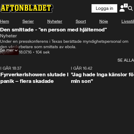
Logga in
Hem
Serier
Nyheter
Sport
Nöje
Livsstil
Den smittade - "en person med hjältemod"
Nyheter
Under en presskonferens i Texas berättade myndighetspersonal om 
den vårdarbetare som smittats av ebola.
Se mer
Nyheter
•
18.07.16
•
104 sek
SE ALLA
I GÅR 18:37
0:42
I GÅR 16:42
Fyrverkerishowen slutade i
”Jag hade inga känslor fö
panik – flera skadade
min son”