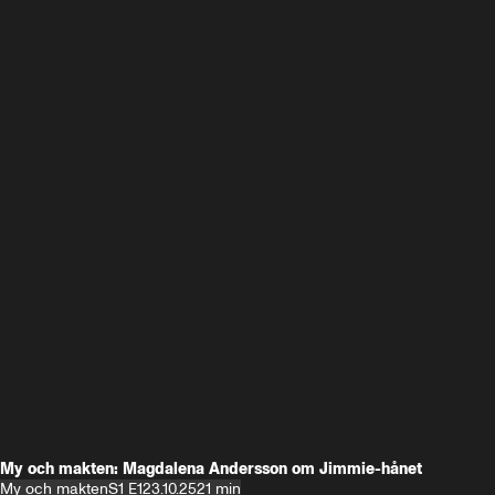
My och makten: Magdalena Andersson om Jimmie-hånet
My och makten
S1 E1
23.10.25
21 min