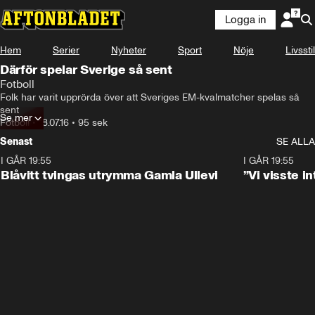
Logga in
Hem
Serier
Nyheter
Sport
Nöje
Livsstil
Därför spelar Sverige så sent
Fotboll
Folk har varit upprörda över att Sveriges EM-kvalmatcher spelas så 
sent
Se mer
Fotboll
•
18.07.16
•
95 sek
Senast
SE ALLA
I GÅR 19:55
0:29
I GÅR 19:55
Blåvitt tvingas utrymma Gamla Ullevi
”Vi visste 