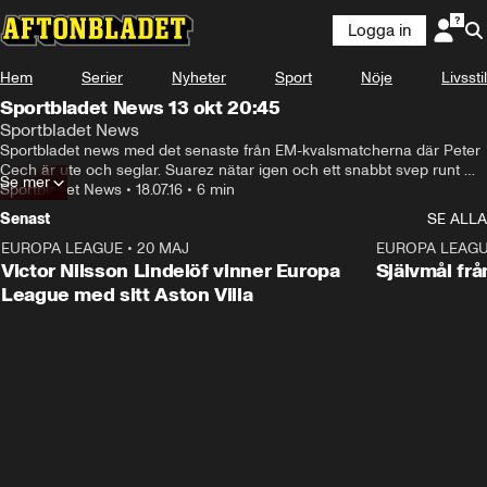
Logga in
Hem
Serier
Nyheter
Sport
Nöje
Livsstil
Sportbladet News 13 okt 20:45
Sportbladet News
Sportbladet news med det senaste från EM-kvalsmatcherna där Peter 
Cech är ute och seglar. Suarez nätar igen och ett snabbt svep runt 
Se mer
sportvärlden
Sportbladet News
•
18.07.16
•
6 min
Senast
SE ALLA
EUROPA LEAGUE
•
20 MAJ
1:32
EUROPA LEAG
Victor Nilsson Lindelöf vinner Europa
Självmål frå
League med sitt Aston Villa