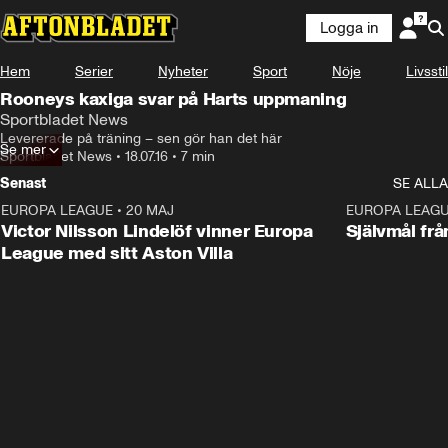
Logga in
Hem
Serier
Nyheter
Sport
Nöje
Livsstil
Rooneys kaxiga svar på Harts uppmaning
Sportbladet News
Levererade på träning – sen gör han det här
Se mer
Sportbladet News
•
18.07.16
•
7 min
Senast
SE ALLA
EUROPA LEAGUE
•
20 MAJ
1:32
EUROPA LEAG
Victor Nilsson Lindelöf vinner Europa
Självmål frå
League med sitt Aston Villa