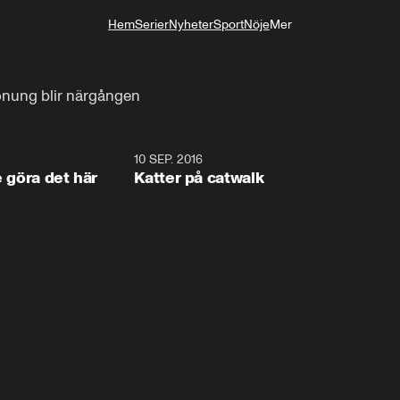
Hem
Serier
Nyheter
Sport
Nöje
Mer
Livsstil
onung blir närgången
1:34
10 SEP. 2016
0:2
e göra det här
Katter på catwalk