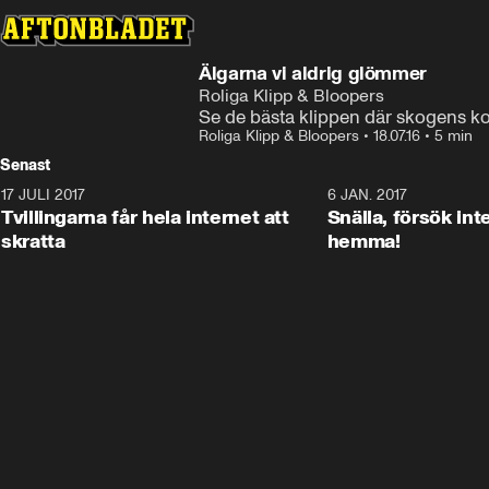
Älgarna vi aldrig glömmer
Roliga Klipp & Bloopers
Se de bästa klippen där skogens k
Roliga Klipp & Bloopers
•
18.07.16
•
5 min
Senast
17 JULI 2017
0:29
6 JAN. 2017
Tvillingarna får hela internet att
Snälla, försök int
skratta
hemma!