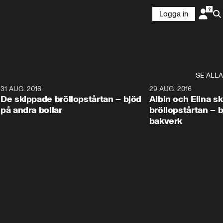
Logga in
SE ALLA
9
31 AUG. 2016
1:02
29 AUG. 2016
De skippade bröllopstårtan – bjöd
Albin och Elina s
på andra bollar
bröllopstårtan – 
bakverk