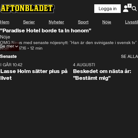
Logga in
Hem
Serier
Nyheter
Sport
Nöje
Livsstil
”Paradise Hotel borde ta in honom”
Nöje
OMG News med senaste nöjesnytt: ”Han är den svinigaste i svensk tv”
Se mer
Nöje
•
18.07.16
•
12 min
Senaste
SE ALLA
I GÅR 10:42
1:04
4 AUGUSTI
Lasse Holm sätter plus på
Beskedet om nästa år:
livet
”Bestämt mig”