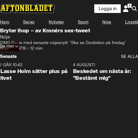
Logga in
Hem
Serier
Nyheter
Sport
Nöje
Livsstil
Bryter ihop – av Kronérs sex-tweet
Nöje
OMG News med senaste nöjesnytt: ”Ska se Doobidoo på fredag”
Se mer
Nöje
•
18.07.16
•
12 min
Senaste
SE ALLA
I GÅR 10:42
1:04
4 AUGUSTI
Lasse Holm sätter plus på
Beskedet om nästa år:
livet
”Bestämt mig”