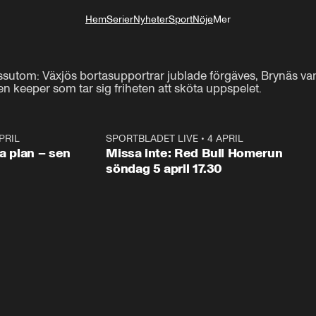
Hem
Serier
Nyheter
Sport
Nöje
Mer
Livsstil
essutom: Växjös bortasupportrar jublade förgäves, Brynäs v
keeper som tar sig friheten att sköta uppspelet.
PRIL
1:03
SPORTBLADET LIVE
•
4 APRIL
1:0
va plan – sen
Missa inte: Red Bull Homerun
söndag 5 april 17.30