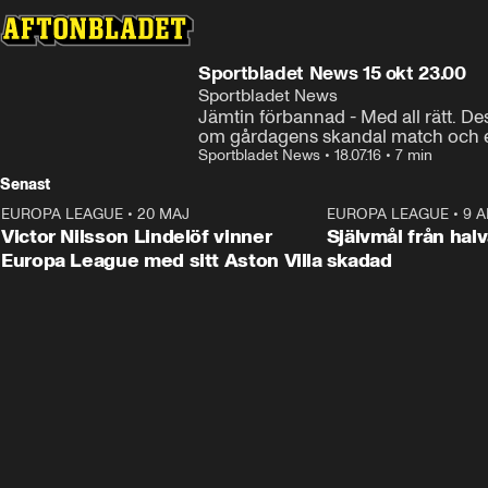
Sportbladet News 15 okt 23.00
Sportbladet News
Jämtin förbannad - Med all rätt. D
om gårdagens skandal match och en 
Sportbladet News
•
18.07.16
•
7 min
Senast
EUROPA LEAGUE
•
20 MAJ
1:32
EUROPA LEAGUE
•
9 A
Victor Nilsson Lindelöf vinner
Självmål från hal
Europa League med sitt Aston Villa
skadad