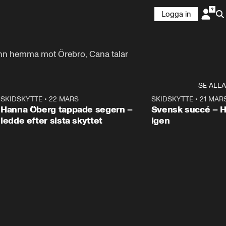
Logga in
ann hemma mot Örebro, Cana talar 
SE ALLA
9
SKIDSKYTTE
•
22 MARS
0:55
SKIDSKYTTE
•
21 MAR
Hanna Öberg tappade segern –
Svensk succé – 
ledde efter sista skyttet
igen