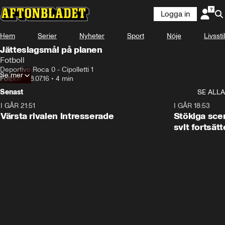
Logga in
Hem
Serier
Nyheter
Sport
Nöje
Livsstil
Jätteslagsmål på planen
Fotboll
Deportivo Roca 0 - Cipolletti 1
Se mer
Fotboll
•
18.07.16
•
4 min
Senast
SE ALLA
I GÅR 21:51
0:31
I GÅR 18:53
Värsta rivalen intresserade
Stökiga sce
svit fortsätt